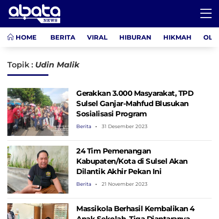
HOME
BERITA
VIRAL
HIBURAN
HIKMAH
OLA
Topik :
Udin Malik
Gerakkan 3.000 Masyarakat, TPD
Sulsel Ganjar-Mahfud Blusukan
Sosialisasi Program
Berita
31 Desember 2023
24 Tim Pemenangan
Kabupaten/Kota di Sulsel Akan
Dilantik Akhir Pekan Ini
Berita
21 November 2023
Massikola Berhasil Kembalikan 4
Anak Sekolah, Tiga Diantaranya