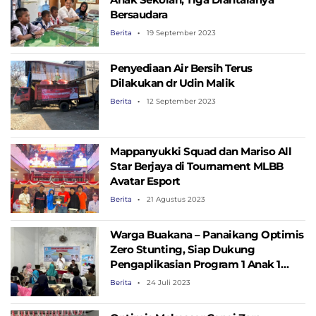
Bersaudara
Berita
19 September 2023
Penyediaan Air Bersih Terus
Dilakukan dr Udin Malik
Berita
12 September 2023
Mappanyukki Squad dan Mariso All
Star Berjaya di Tournament MLBB
Avatar Esport
Berita
21 Agustus 2023
Warga Buakana – Panaikang Optimis
Zero Stunting, Siap Dukung
Pengaplikasian Program 1 Anak 1
Warung Makan
Berita
24 Juli 2023