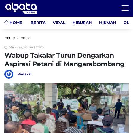
HOME
BERITA
VIRAL
HIBURAN
HIKMAH
OLA
Home
Berita
Minggu, 28 Juni 2026
Wabup Takalar Turun Dengarkan
Aspirasi Petani di Mangarabombang
Redaksi