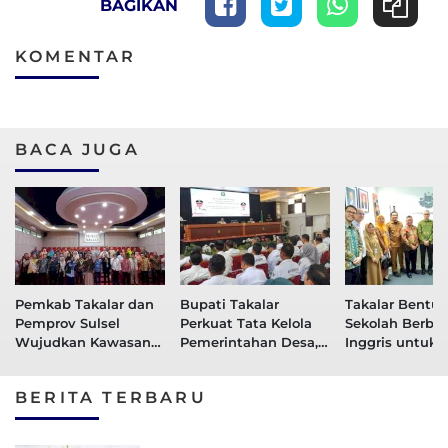
BAGIKAN
KOMENTAR
BACA JUGA
Pemkab Takalar dan
Bupati Takalar
Takalar Bentuk
Pemprov Sulsel
Perkuat Tata Kelola
Sekolah Berba
Wujudkan Kawasan
Pemerintahan Desa,
Inggris untuk 
Permukiman Layak
SKTJM Jadi
SMP, Gandeng 
Huni dan
Komitmen Bersama
English Educat
BERITA TERBARU
Berkelanjutan
Wujudkan
Akuntabelitas