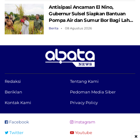
Antisipasi Ancaman El Nino,
Gubernur Sulsel Siapkan Bantuan
Pompa Air dan Sumur Bor Bagi Lahan
Pertanian
Berita
08 Agustus 2026
Redaksi
Tentang Kami
Beriklan
Pedoman Media Siber
Kontak Kami
Privacy Policy
Facebook
Instagram
Twitter
Youtube
×