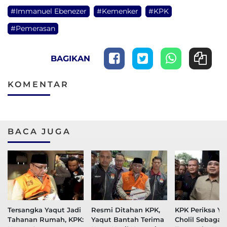
#Immanuel Ebenezer
#Kemenker
#KPK
#Pemerasan
BAGIKAN
KOMENTAR
BACA JUGA
Tersangka Yaqut Jadi
Resmi Ditahan KPK,
KPK Periksa Ya
Tahanan Rumah, KPK:
Yaqut Bantah Terima
Cholil Sebagai