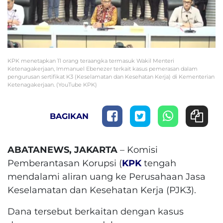
KPK menetapkan 11 orang teraangka termasuk Wakil Menteri
Ketenagakerjaan, Immanuel Ebenezer terkait kasus pemerasan dalam
pengurusan sertifikat K3 (Keselamatan dan Kesehatan Kerja) di Kementerian
Ketenagakerjaan. (YouTube KPK)
BAGIKAN
ABATANEWS, JAKARTA
– Komisi
Pemberantasan Korupsi (
KPK
tengah
mendalami aliran uang ke Perusahaan Jasa
Keselamatan dan Kesehatan Kerja (PJK3).
Dana tersebut berkaitan dengan kasus