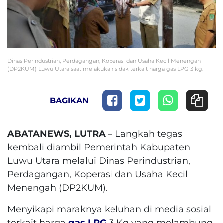
Dinas Perindustrian, Perdagangan, Koperasi dan Usaha Kecil Menengah
(DP2KUM) Luwu Utara saat melakukan sidak terkait harga gas LPG 3 kg.
BAGIKAN
ABATANEWS, LUTRA
– Langkah tegas
kembali diambil Pemerintah Kabupaten
Luwu Utara melalui Dinas Perindustrian,
Perdagangan, Koperasi dan Usaha Kecil
Menengah (DP2KUM).
Menyikapi maraknya keluhan di media sosial
terkait harga
gas LPG
3 Kg yang melambung