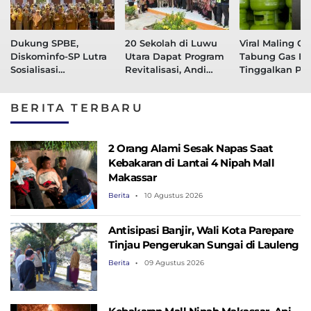
Dukung SPBE,
20 Sekolah di Luwu
Viral Maling Cur
Diskominfo-SP Lutra
Utara Dapat Program
Tabung Gas Elpi
Sosialisasi
Revitalisasi, Andi
Tinggalkan Pe
Pemanfaatan
Rahim Harap
Nyeleneh
Sertifikat Elektronik
Pemanfaatannya
BERITA TERBARU
Dipercepat
2 Orang Alami Sesak Napas Saat
Kebakaran di Lantai 4 Nipah Mall
Makassar
Berita
10 Agustus 2026
Antisipasi Banjir, Wali Kota Parepare
Tinjau Pengerukan Sungai di Lauleng
Berita
09 Agustus 2026