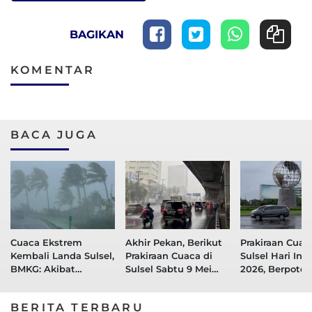
BAGIKAN
KOMENTAR
BACA JUGA
Cuaca Ekstrem
Akhir Pekan, Berikut
Prakiraan Cuac
Kembali Landa Sulsel,
Prakiraan Cuaca di
Sulsel Hari Ini 
BMKG: Akibat
Sulsel Sabtu 9 Mei
2026, Berpoten
Aktifnya 4
2026
Hujan Ringan 
Gelombang Ekuator
Seluruh Wilay
BERITA TERBARU
Secara Bersamaan