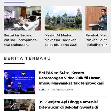
Bertakbir Secara
Masjid Al Markaz
Pemkab Maros
Virtual, Forkopimda-
Makassar Tiadakan
Izinkan Salat
MUI Makassar
Salat Iduladha 2021
Iduladha di Ma
Panjatkan Doa
Keselamatan
BERITA TERBARU
BM PAN se-Sulsel Kecam
Pemotongan Video Zulkifli Hasan,
Imbau Masyarakat Tak Terprovokasi
Berita
06 Agustus 2026
995 Senjata Api Hingga Amunisi
Ditemukan di Sekolah Swasta di