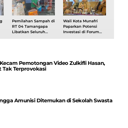
g
Pemilahan Sampah di
Wali Kota Munafri
RT 04 Tamangapa
Paparkan Potensi
Libatkan Seluruh
Investasi di Forum
i
Kelompok, Kini Jadi
Investasi Rakornas
Percontohan
APINDO 2026
 Kecam Pemotongan Video Zulkifli Hasan,
 Tak Terprovokasi
Hingga Amunisi Ditemukan di Sekolah Swasta