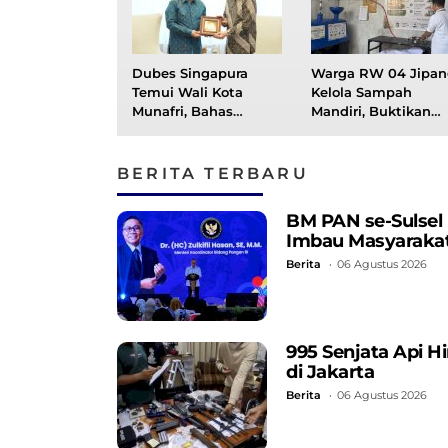
Dubes Singapura
Warga RW 04 Jipan
Temui Wali Kota
Kelola Sampah
Munafri, Bahas
Mandiri, Buktikan
Kolaborasi Pelatihan
Sampah Bisa Selesa
ASN hingga
dari Sumbernya
Masyarakat
BERITA TERBARU
BM PAN se-Sulsel
Imbau Masyarakat
Berita
06 Agustus 2026
995 Senjata Api 
di Jakarta
Berita
06 Agustus 2026