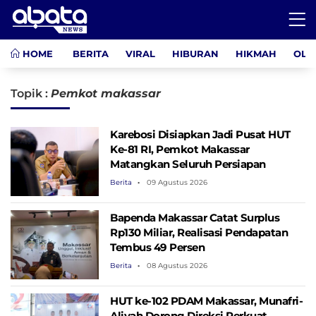
HOME
BERITA
VIRAL
HIBURAN
HIKMAH
OLA
Topik :
Pemkot makassar
Karebosi Disiapkan Jadi Pusat HUT
Ke-81 RI, Pemkot Makassar
Matangkan Seluruh Persiapan
Berita
09 Agustus 2026
Bapenda Makassar Catat Surplus
Rp130 ​​Miliar, Realisasi Pendapatan
Tembus 49 Persen
Berita
08 Agustus 2026
HUT ke-102 PDAM Makassar, Munafri-
Aliyah Dorong Direksi Perkuat