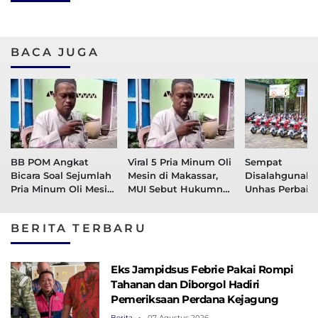
BACA JUGA
BB POM Angkat
Viral 5 Pria Minum Oli
Sempat
Bicara Soal Sejumlah
Mesin di Makassar,
Disalahgunaka
Pria Minum Oli Mesin
MUI Sebut Hukumnya
Unhas Perbaiki
di Makassar
Haram
Kelola Penggu
Sepeda Listrik
BERITA TERBARU
Eks Jampidsus Febrie Pakai Rompi
Tahanan dan Diborgol Hadiri
Pemeriksaan Perdana Kejagung
Berita
07 Agustus 2026