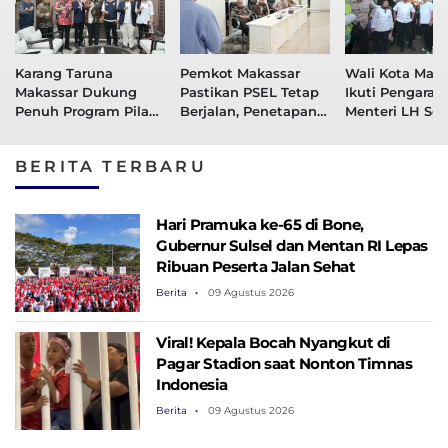
Karang Taruna
Pemkot Makassar
Wali Kota Maka
Makassar Dukung
Pastikan PSEL Tetap
Ikuti Pengarah
Penuh Program Pilah
Berjalan, Penetapan
Menteri LH Soa
Sampah, Appi
Lokasi Masih Dibahas
Pengelolaan 
Perkuat Peran
Modern Berbas
BERITA TERBARU
sebagai Pilar Sosial
PSEL dan RDF
Hari Pramuka ke-65 di Bone,
Gubernur Sulsel dan Mentan RI Lepas
Ribuan Peserta Jalan Sehat
Berita
09 Agustus 2026
Viral! Kepala Bocah Nyangkut di
Pagar Stadion saat Nonton Timnas
Indonesia
Berita
09 Agustus 2026