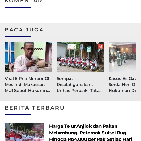
KOMENTAR
BACA JUGA
Viral 5 Pria Minum Oli
Sempat
Kasus Es Gabus
Mesin di Makassar,
Disalahgunakan,
Serda Heri Dija
MUI Sebut Hukumnya
Unhas Perbaiki Tata
Hukuman Disip
Haram
Kelola Penggunaan
Administrasi d
Sepeda Listrik
Ditahan 21 Har
BERITA TERBARU
Harga Telur Anjlok dan Pakan
Melambung, Peternak Sulsel Rugi
Hingga Rp4.000 per Rak Setiap Hari