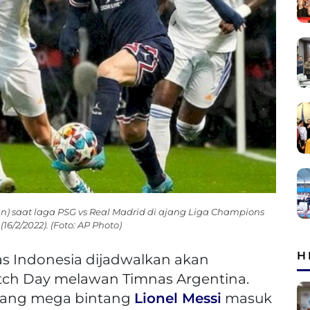
nan) saat laga PSG vs Real Madrid di ajang Liga Champions
6/2/2022). (Foto: AP Photo)
H
s Indonesia dijadwalkan akan
tch Day melawan Timnas Argentina.
 sang mega bintang
Lionel Messi
masuk