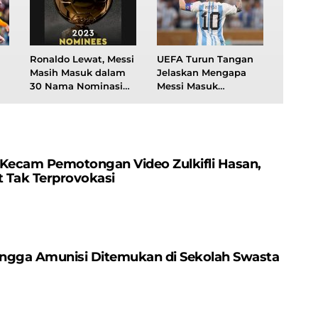
Ronaldo Lewat, Messi
UEFA Turun Tangan
Masih Masuk dalam
Jelaskan Mengapa
30 Nama Nominasi
Messi Masuk
Peraih Ballon d’Or
Nominasi Pemain
2023
Terbaik Eropa
 Kecam Pemotongan Video Zulkifli Hasan,
 Tak Terprovokasi
Hingga Amunisi Ditemukan di Sekolah Swasta