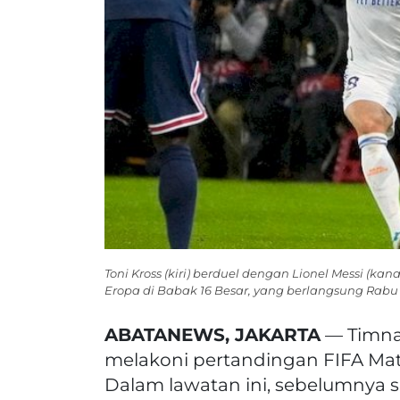
Toni Kross (kiri) berduel dengan Lionel Messi (ka
Eropa di Babak 16 Besar, yang berlangsung Rabu (1
ABATANEWS, JAKARTA
— Timna
melakoni pertandingan FIFA Ma
Dalam lawatan ini, sebelumnya