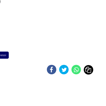
)
messi