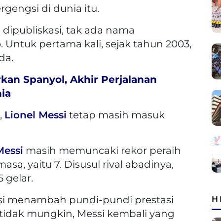
rgengsi di dunia itu.
dipubliskasi, tak ada nama
o
. Untuk pertama kali, sejak tahun 2003,
da.
rkan Spanyol, Akhir Perjalanan
nia
,
Lionel Messi
tetap masih masuk
Messi
masih memuncaki rekor peraih
sa, yaitu 7. Disusul rival abadinya,
 gelar.
si menambah pundi-pundi prestasi
H
n tidak mungkin, Messi kembali yang