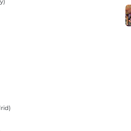
y)
rid)