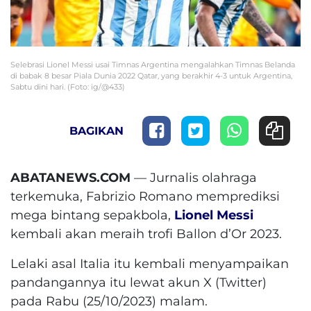
Selebrasi Lionel Messi usai Timnas Argentina mengalahkan Timnas Belanda
di babak 8 besar Piala Dunia 2022 Qatar, yang berakhir 4-3 untuk Argentina,
Sabtu dini hari. (Foto: ig/@433)
BAGIKAN
ABATANEWS.COM
— Jurnalis olahraga
terkemuka, Fabrizio Romano memprediksi
mega bintang sepakbola,
Lionel Messi
kembali akan meraih trofi Ballon d’Or 2023.
Lelaki asal Italia itu kembali menyampaikan
pandangannya itu lewat akun X (Twitter)
pada Rabu (25/10/2023) malam.