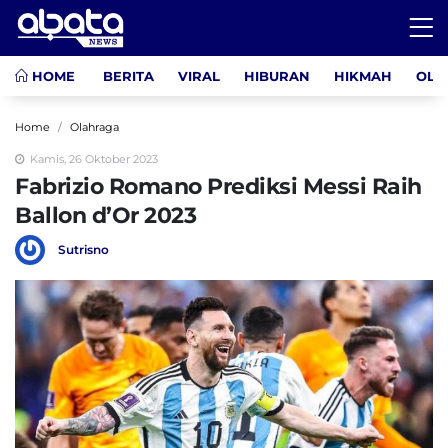
HOME
BERITA
VIRAL
HIBURAN
HIKMAH
OLA
Home
Olahraga
Kamis, 26 Oktober 2023
Fabrizio Romano Prediksi Messi Raih
Ballon d’Or 2023
Sutrisno