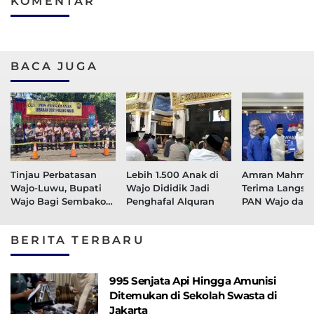
KOMENTAR
BACA JUGA
Tinjau Perbatasan
Lebih 1.500 Anak di
Amran Mahmu
Wajo-Luwu, Bupati
Wajo Dididik Jadi
Terima Langsu
Wajo Bagi Sembako
Penghafal Alquran
PAN Wajo dari 
ke Petugas
BERITA TERBARU
995 Senjata Api Hingga Amunisi
Ditemukan di Sekolah Swasta di
Jakarta