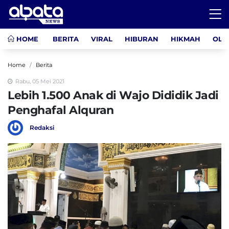
HOME
BERITA
VIRAL
HIBURAN
HIKMAH
OLA
Home
Berita
Rabu, 05 Mei 2021
Lebih 1.500 Anak di Wajo Dididik Jadi
Penghafal Alquran
Redaksi