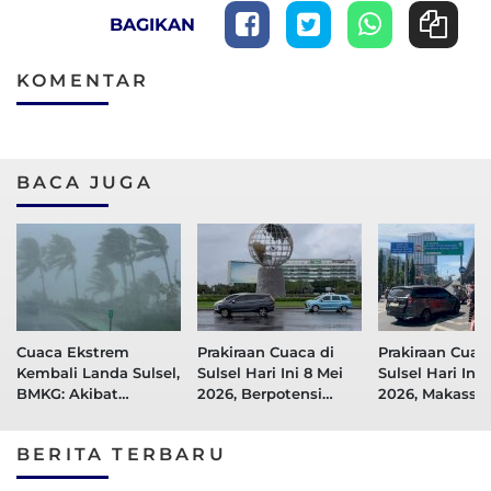
BAGIKAN
KOMENTAR
BACA JUGA
Cuaca Ekstrem
Prakiraan Cuaca di
Prakiraan Cuac
Kembali Landa Sulsel,
Sulsel Hari Ini 8 Mei
Sulsel Hari Ini 
BMKG: Akibat
2026, Berpotensi
2026, Makassar
Aktifnya 4
Hujan Ringan di
Berawan
Gelombang Ekuator
Seluruh Wilayah
BERITA TERBARU
Secara Bersamaan