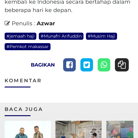
kembali ke Indonesia secara bertahap dalam
beberapa hari ke depan.
Penulis :
Azwar
#jemaah haji
#Munafri Arifuddin
#Musim Haji
#Pemkot makassar
BAGIKAN
KOMENTAR
BACA JUGA