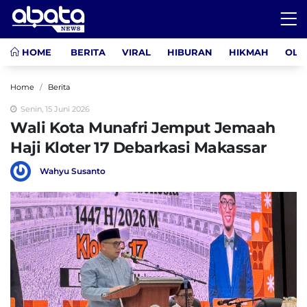
HOME
BERITA
VIRAL
HIBURAN
HIKMAH
OLA
Home
Berita
Senin, 15 Juni 2026
Wali Kota Munafri Jemput Jemaah
Haji Kloter 17 Debarkasi Makassar
Wahyu Susanto