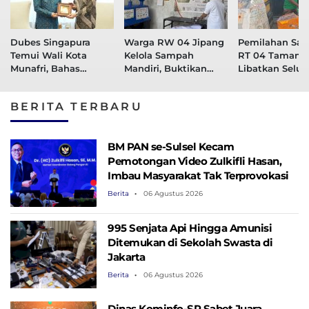
Dubes Singapura
Warga RW 04 Jipang
Pemilahan Sam
Temui Wali Kota
Kelola Sampah
RT 04 Tamang
Munafri, Bahas
Mandiri, Buktikan
Libatkan Selur
Kolaborasi Pelatihan
Sampah Bisa Selesai
Kelompok, Kini
ASN hingga
dari Sumbernya
Percontohan
BERITA TERBARU
Masyarakat
BM PAN se-Sulsel Kecam
Pemotongan Video Zulkifli Hasan,
Imbau Masyarakat Tak Terprovokasi
Berita
06 Agustus 2026
995 Senjata Api Hingga Amunisi
Ditemukan di Sekolah Swasta di
Jakarta
Berita
06 Agustus 2026
Dinas Kominfo-SP Sabet Juara