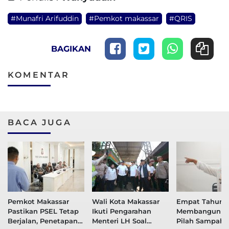
#Munafri Arifuddin
#Pemkot makassar
#QRIS
BAGIKAN
KOMENTAR
BACA JUGA
Pemkot Makassar
Wali Kota Makassar
Empat Tahun
Pastikan PSEL Tetap
Ikuti Pengarahan
Membangun B
Berjalan, Penetapan
Menteri LH Soal
Pilah Sampah, 