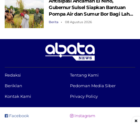
Antisipasi Ancaman El Nino,
Gubernur Sulsel Siapkan Bantuan
Pompa Air dan Sumur Bor Bagi Lahan
Pertanian
Berita
08 Agustus 2026
Redaksi
Tentang Kami
Beriklan
Pedoman Media Siber
Kontak Kami
Privacy Policy
Facebook
Instagram
×
Twitter
Youtube