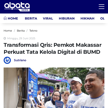
HOME
BERITA
VIRAL
HIBURAN
HIKMAH
OLA
Home
Berita
Tekno
Minggu, 29 Juni 2025
Transformasi Qris: Pemkot Makassar
Perkuat Tata Kelola Digital di BUMD
Sutrisno