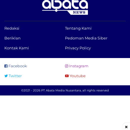
Redaksi
Tentang Kami
Beriklan
Pedoman Media Siber
Kontak Kami
Privacy Policy
Facebook
Instagram
Twitter
Youtube
©2021 - 2026 PT Abata Media Nusantara, all rights reserved
×