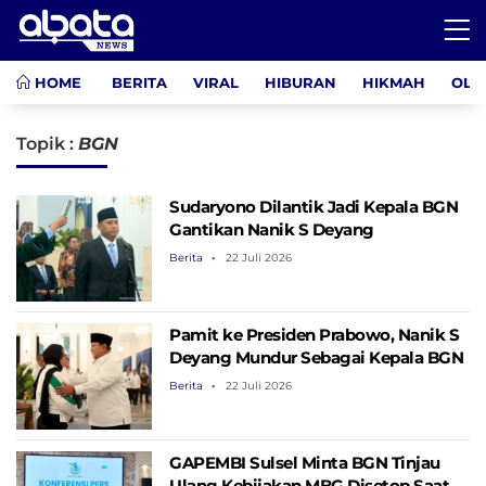
HOME
BERITA
VIRAL
HIBURAN
HIKMAH
OLA
Topik :
BGN
Sudaryono Dilantik Jadi Kepala BGN
Gantikan Nanik S Deyang
Berita
22 Juli 2026
Pamit ke Presiden Prabowo, Nanik S
Deyang Mundur Sebagai Kepala BGN
Berita
22 Juli 2026
GAPEMBI Sulsel Minta BGN Tinjau
Ulang Kebijakan MBG Disetop Saat