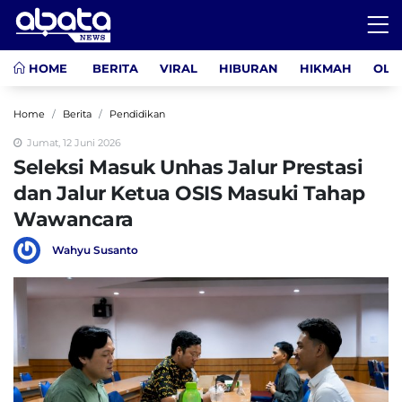
HOME
BERITA
VIRAL
HIBURAN
HIKMAH
OLA
Home
Berita
Pendidikan
Jumat, 12 Juni 2026
Seleksi Masuk Unhas Jalur Prestasi
dan Jalur Ketua OSIS Masuki Tahap
Wawancara
Wahyu Susanto