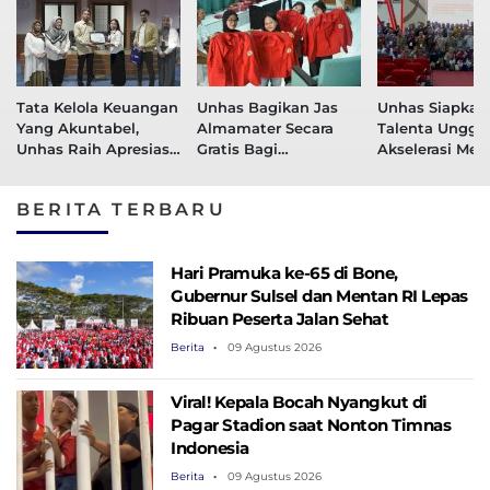
Tata Kelola Keuangan
Unhas Bagikan Jas
Unhas Siapkan
Yang Akuntabel,
Almamater Secara
Talenta Unggu
Unhas Raih Apresiasi
Gratis Bagi
Akselerasi Men
KPP Madya Makassar
Mahasiswa Baru
World Class
2026-2027
University
BERITA TERBARU
Hari Pramuka ke-65 di Bone,
Gubernur Sulsel dan Mentan RI Lepas
Ribuan Peserta Jalan Sehat
Berita
09 Agustus 2026
Viral! Kepala Bocah Nyangkut di
Pagar Stadion saat Nonton Timnas
Indonesia
Berita
09 Agustus 2026