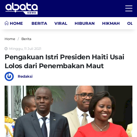
HOME
BERITA
VIRAL
HIBURAN
HIKMAH
OLA
Home
Berita
Minggu, 11 Juli 2021
Pengakuan Istri Presiden Haiti Usai
Lolos dari Penembakan Maut
Redaksi