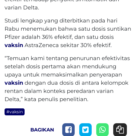
varian Delta.
Studi lengkap yang diterbitkan pada hari
Rabu menemukan bahwa satu dosis suntikan
Pfizer adalah 36% efektif, dan satu dosis
vaksin
AstraZeneca sekitar 30% efektif.
“Temuan kami tentang penurunan efektivitas
setelah dosis pertama akan mendukung
upaya untuk memaksimalkan penyerapan
vaksin
dengan dua dosis di antara kelompok
rentan dalam konteks peredaran varian
Delta,” kata penulis penelitian.
#vaksin
BAGIKAN