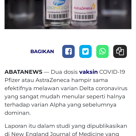
BAGIKAN
ABATANEWS
— Dua dosis
vaksin
COVID-19
Pfizer atau AstraZeneca hampir sama
efektifnya melawan varian Delta coronavirus
yang sangat mudah menular seperti halnya
terhadap varian Alpha yang sebelumnya
dominan.
Laporan itu dalam studi yang dipublikasikan
di New England Journal of Medicine yang