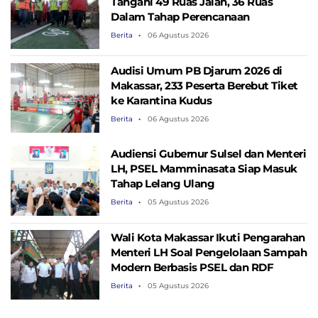
Tangani 49 Ruas Jalan, 36 Ruas
Dalam Tahap Perencanaan
Berita
06 Agustus 2026
Audisi Umum PB Djarum 2026 di
Makassar, 233 Peserta Berebut Tiket
ke Karantina Kudus
Berita
06 Agustus 2026
Audiensi Gubernur Sulsel dan Menteri
LH, PSEL Mamminasata Siap Masuk
Tahap Lelang Ulang
Berita
05 Agustus 2026
Wali Kota Makassar Ikuti Pengarahan
Menteri LH Soal Pengelolaan Sampah
Modern Berbasis PSEL dan RDF
Berita
05 Agustus 2026