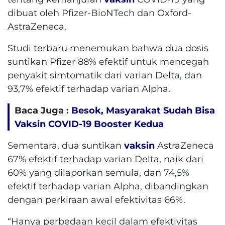
dibuat oleh Pfizer-BioNTech dan Oxford-
AstraZeneca.
Studi terbaru menemukan bahwa dua dosis
suntikan Pfizer 88% efektif untuk mencegah
penyakit simtomatik dari varian Delta, dan
93,7% efektif terhadap varian Alpha.
Baca Juga :
Besok, Masyarakat Sudah Bisa
Vaksin COVID-19 Booster Kedua
Sementara, dua suntikan
vaksin
AstraZeneca
67% efektif terhadap varian Delta, naik dari
60% yang dilaporkan semula, dan 74,5%
efektif terhadap varian Alpha, dibandingkan
dengan perkiraan awal efektivitas 66%.
“Hanya perbedaan kecil dalam efektivitas