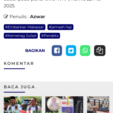
2025.
Penulis :
Azwar
#Embarkasi Makassar
#jemaah haji
#Kemenag Sulsel
#Pendeta
BAGIKAN
KOMENTAR
BACA JUGA