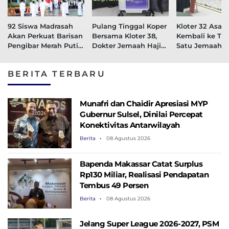
92 Siswa Madrasah
Pulang Tinggal Koper
Kloter 32 Asal 
Akan Perkuat Barisan
Bersama Kloter 38,
Kembali ke Tan
Pengibar Merah Putih
Dokter Jemaah Haji
Satu Jemaah W
di Sulsel
Asal Sulawesi
di Tanah Suci
Tenggara Wafat di
BERITA TERBARU
Tanah Suci
Munafri dan Chaidir Apresiasi MYP
Gubernur Sulsel, Dinilai Percepat
Konektivitas Antarwilayah
Berita
08 Agustus 2026
Bapenda Makassar Catat Surplus
Rp130 ​​Miliar, Realisasi Pendapatan
Tembus 49 Persen
Berita
08 Agustus 2026
Jelang Super League 2026-2027, PSM