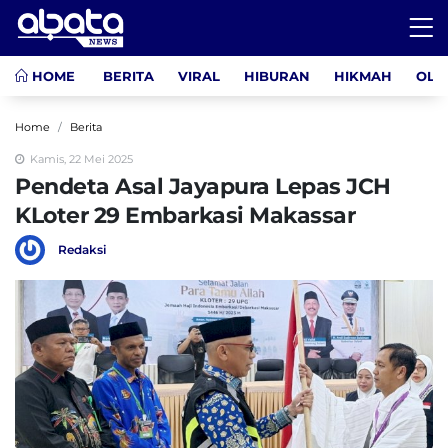
HOME
BERITA
VIRAL
HIBURAN
HIKMAH
OLA
Home
Berita
Kamis, 22 Mei 2025
Pendeta Asal Jayapura Lepas JCH
KLoter 29 Embarkasi Makassar
Redaksi