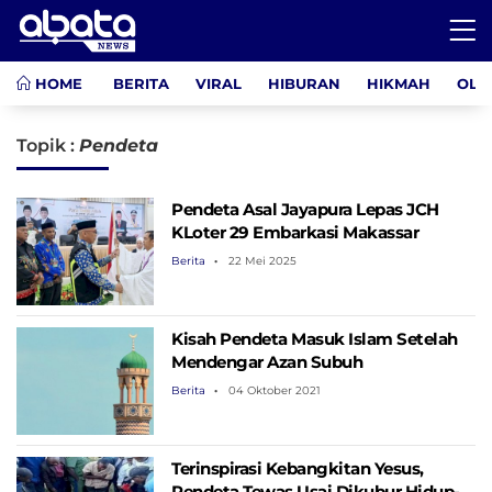
HOME
BERITA
VIRAL
HIBURAN
HIKMAH
OLA
Topik :
Pendeta
Pendeta Asal Jayapura Lepas JCH
KLoter 29 Embarkasi Makassar
Berita
22 Mei 2025
Kisah Pendeta Masuk Islam Setelah
Mendengar Azan Subuh
Berita
04 Oktober 2021
Terinspirasi Kebangkitan Yesus,
Pendeta Tewas Usai Dikubur Hidup-