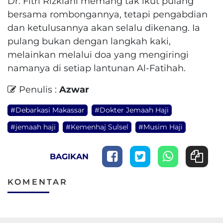
Dr. Fitri Rizkiani memang tak ikut pulang
bersama rombongannya, tetapi pengabdian
dan ketulusannya akan selalu dikenang. Ia
pulang bukan dengan langkah kaki,
melainkan melalui doa yang mengiringi
namanya di setiap lantunan Al-Fatihah.
Penulis :
Azwar
#Debarkasi Makassar
#Dokter Jemaah Haji
#jemaah haji
#Kemenhaj Sulsel
#Musim Haji
BAGIKAN
KOMENTAR