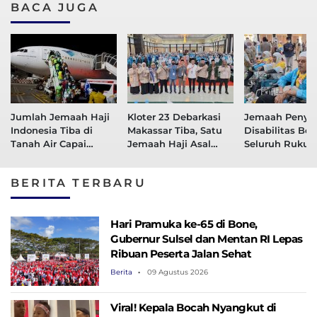
BACA JUGA
Jumlah Jemaah Haji
Kloter 23 Debarkasi
Jemaah Penya
Indonesia Tiba di
Makassar Tiba, Satu
Disabilitas Be
Tanah Air Capai
Jemaah Haji Asal
Seluruh Rukun 
121.301
Wajo Wafat di Tanah
Dapat Ditunai
Suci
BERITA TERBARU
Hari Pramuka ke-65 di Bone,
Gubernur Sulsel dan Mentan RI Lepas
Ribuan Peserta Jalan Sehat
Berita
09 Agustus 2026
Viral! Kepala Bocah Nyangkut di