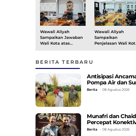
Wawali Aliyah
Wawali Aliyah
Sampaikan Jawaban
Sampaikan
Wali Kota atas
Penjelasan Wali Kot
Pandangan Umum
atas Ranperda
Fraksi DPRD Secara
Pertanggungjawab
Daring
APBD 2025 Secara
BERITA TERBARU
Daring
Antisipasi Ancama
Pompa Air dan Su
Berita
08 Agustus 2026
Munafri dan Chaidi
Percepat Konektiv
Berita
08 Agustus 2026