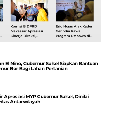
Komisi B DPRD
Eric Horas Ajak Kader
Makassar Apresiasi
Gerindra Kawal
a
Kinerja Direksi,
Program Prabowo di
Pasokan Air Utara
Acara Buka Puasa
an
Makassar Mulai
Bersama
Meningkat
n El Nino, Gubernur Sulsel Siapkan Bantuan
mur Bor Bagi Lahan Pertanian
r Apresiasi MYP Gubernur Sulsel, Dinilai
itas Antarwilayah