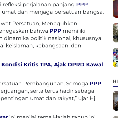
 refleksi perjalanan panjang
PPP
 umat dan menjaga persatuan bangsa.
wat Persatuan, Meneguhkan
 menegaskan bahwa
PPP
memiliki
m dinamika politik nasional, khususnya
ai keislaman, kebangsaan, dan
Kondisi Kritis TPA, Ajak DPRD Kawal
H
ai Persatuan Pembangunan. Semoga
PPP
erjuangan, serta terus hadir sebagai
entingan umat dan rakyat,” ujar Hj
sar
ini menilai tema Harlah tahun ini