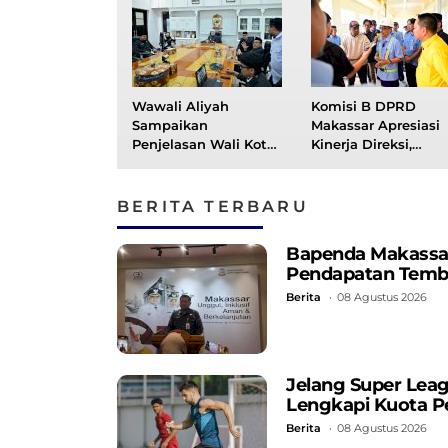
Wawali Aliyah
Komisi B DPRD
Sampaikan
Makassar Apresiasi
Penjelasan Wali Kota
Kinerja Direksi,
atas Ranperda
Pasokan Air Utara
Pertanggungjawaban
Makassar Mulai
APBD 2025 Secara
Meningkat
BERITA TERBARU
Daring
Bapenda Makassar C
Pendapatan Temb
Berita
08 Agustus 2026
Jelang Super Lea
Lengkapi Kuota P
Berita
08 Agustus 2026