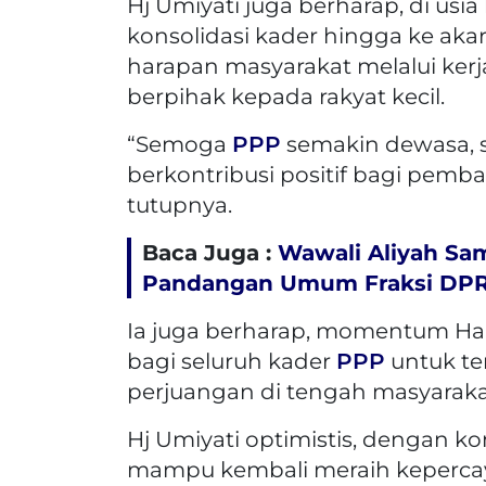
Hj Umiyati juga berharap, di usia 
konsolidasi kader hingga ke ak
harapan masyarakat melalui kerj
berpihak kepada rakyat kecil.
“Semoga
PPP
semakin dewasa, se
berkontribusi positif bagi pem
tutupnya.
Baca Juga :
Wawali Aliyah Sa
Pandangan Umum Fraksi DPR
Ia juga berharap, momentum Har
bagi seluruh kader
PPP
untuk te
perjuangan di tengah masyaraka
Hj Umiyati optimistis, dengan kon
mampu kembali meraih kepercay