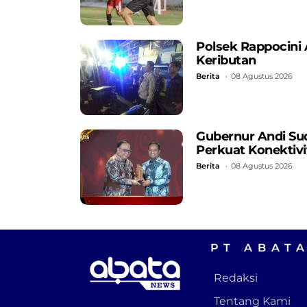
Polsek Rappocini
Keributan
Berita
08 Agustus 2026
Gubernur Andi Su
Perkuat Konekti
Berita
08 Agustus 2026
PT ABAT
Redaksi
Tentang Kami