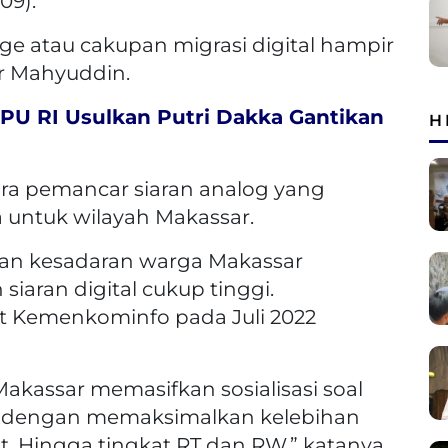
09).
ge atau cakupan migrasi digital hampir
ar Mahyuddin.
KPU RI Usulkan Putri Dakka Gantikan
H
nara pemancar siaran analog yang
a untuk wilayah Makassar.
dan kesadaran warga Makassar
iaran digital cukup tinggi.
at Kemenkominfo pada Juli 2022
akassar memasifkan sosialisasi soal
anya dengan memaksimalkan kelebihan
at. Hingga tingkat RT dan RW,” katanya.