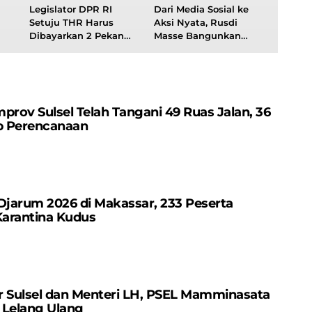
Legislator DPR RI
Dari Media Sosial ke
Setuju THR Harus
Aksi Nyata, Rusdi
Dibayarkan 2 Pekan
Masse Bangunkan
Sebelum Idulfitri
Rumah untuk
Keluarga di Gubuk
Reyot di Sidrap
ov Sulsel Telah Tangani 49 Ruas Jalan, 36
p Perencanaan
jarum 2026 di Makassar, 233 Peserta
Karantina Kudus
r Sulsel dan Menteri LH, PSEL Mamminasata
 Lelang Ulang