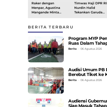
Raker dengan
Timwas Haji DPR RI
Menpar, Agustina
Nurdin Halid
Mangande Minta
Tekankan Garuda
Pariwisata Toraja
Indonesia Harus
Mendapat Perhatian
Ramah Lansia dan
Disabilitas
BERITA TERBARU
Program MYP Pempr
Ruas Dalam Taha
Berita
06 Agustus 2026
Audisi Umum PB D
Berebut Tiket ke 
Berita
06 Agustus 2026
Audiensi Gubernu
Siap Masuk Tahap