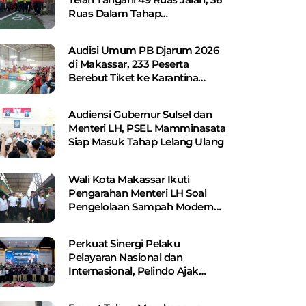
Ruas Dalam Tahap
Perencanaan
Audisi Umum PB Djarum 2026
di Makassar, 233 Peserta
Berebut Tiket ke Karantina
Kudus
Audiensi Gubernur Sulsel dan
Menteri LH, PSEL Mamminasata
Siap Masuk Tahap Lelang Ulang
Wali Kota Makassar Ikuti
Pengarahan Menteri LH Soal
Pengelolaan Sampah Modern
Berbasis PSEL dan RDF
Perkuat Sinergi Pelaku
Pelayaran Nasional dan
Internasional, Pelindo Ajak
Shipping Line Bangun Jaringan
Logistik Terintegrasi