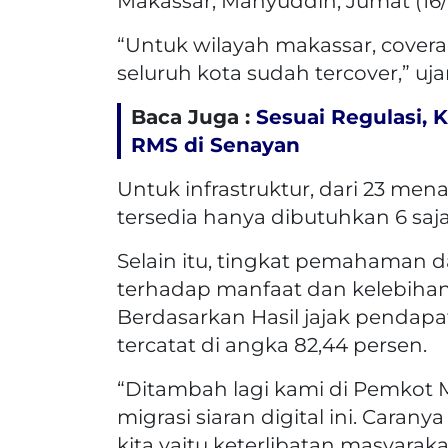
Makassar, Mahyuddin, Jumat (16/
“Untuk wilayah makassar, covera
seluruh kota sudah tercover,” uj
Baca Juga :
Sesuai Regulasi, 
RMS di Senayan
Untuk infrastruktur, dari 23 me
tersedia hanya dibutuhkan 6 saj
Selain itu, tingkat pemahaman 
terhadap manfaat dan kelebihan s
Berdasarkan Hasil jajak pendap
tercatat di angka 82,44 persen.
“Ditambah lagi kami di Pemkot M
migrasi siaran digital ini. Car
kita yaitu keterlibatan masyarak