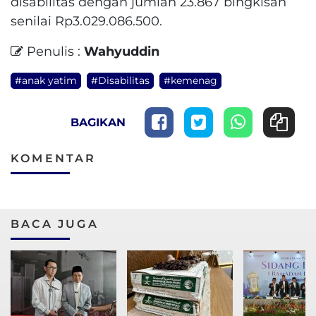
disabilitas dengan jumlah 23.867 bingkisan
senilai Rp3.029.086.500.
Penulis :
Wahyuddin
#anak yatim
#Disabilitas
#kemenag
BAGIKAN
KOMENTAR
BACA JUGA