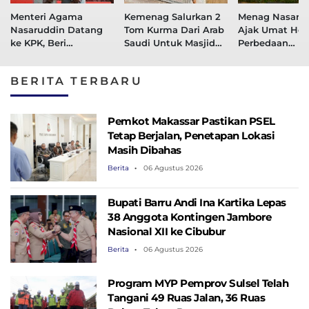
Menteri Agama
Kemenag Salurkan 2
Menag Nasaru
Nasaruddin Datang
Tom Kurma Dari Arab
Ajak Umat Hor
ke KPK, Beri
Saudi Untuk Masjid
Perbedaan
Penjelasan Soal Naik
IKN
Penetapan Ra
Jet Pribadi Ke Sulsel
BERITA TERBARU
Pemkot Makassar Pastikan PSEL
Tetap Berjalan, Penetapan Lokasi
Masih Dibahas
Berita
06 Agustus 2026
Bupati Barru Andi Ina Kartika Lepas
38 Anggota Kontingen Jambore
Nasional XII ke Cibubur
Berita
06 Agustus 2026
Program MYP Pemprov Sulsel Telah
Tangani 49 Ruas Jalan, 36 Ruas