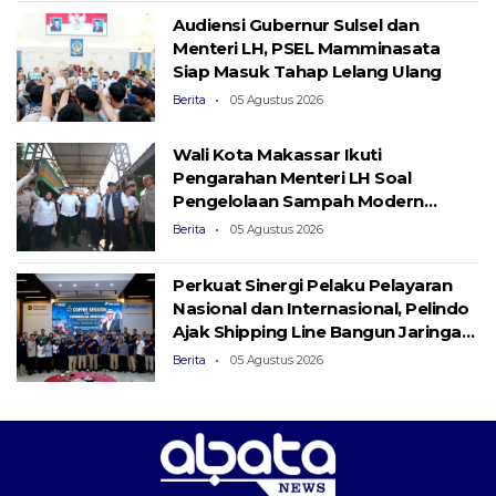
Audiensi Gubernur Sulsel dan
Menteri LH, PSEL Mamminasata
Siap Masuk Tahap Lelang Ulang
Berita
05 Agustus 2026
Wali Kota Makassar Ikuti
Pengarahan Menteri LH Soal
Pengelolaan Sampah Modern
Berbasis PSEL dan RDF
Berita
05 Agustus 2026
Perkuat Sinergi Pelaku Pelayaran
Nasional dan Internasional, Pelindo
Ajak Shipping Line Bangun Jaringan
Logistik Terintegrasi
Berita
05 Agustus 2026