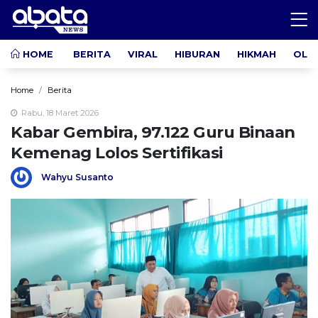
HOME
BERITA
VIRAL
HIBURAN
HIKMAH
OLA
Home
Berita
Rabu, 18 Maret 2026
Kabar Gembira, 97.122 Guru Binaan
Kemenag Lolos Sertifikasi
Wahyu Susanto