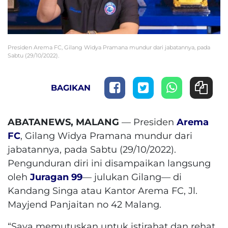
Presiden Arema FC, Gilang Widya Pramana mundur dari jabatannya, pada
Sabtu (29/10/2022).
BAGIKAN
ABATANEWS, MALANG
— Presiden
Arema
FC
, Gilang Widya Pramana mundur dari
jabatannya, pada Sabtu (29/10/2022).
Pengunduran diri ini disampaikan langsung
oleh
Juragan 99
— julukan Gilang— di
Kandang Singa atau Kantor Arema FC, Jl.
Mayjend Panjaitan no 42 Malang.
“Saya memutuskan untuk istirahat dan rehat