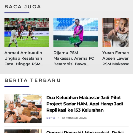
BACA JUGA
Ahmad Amiruddin
Dijamu PSM
Yuran Fernand
Ungkap Kesalahan
Makassar, Arema FC
Absen Lawan 
Fatal Hingga PSM
Berambisi Bawa
PSM Makassar
Makassar Takluk dari
Pulang 3 Poin
Siapkan Pengg
Arema FC
BERITA TERBARU
Dua Kelurahan Makassar Jadi Pilot
Project Sadar HAM, Appi Harap Jadi
Replikasi ke 153 Kelurahan
Berita
10 Agustus 2026
Operasi Penyakit Masyarakat, Polisi