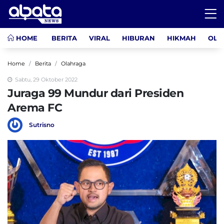
HOME
BERITA
VIRAL
HIBURAN
HIKMAH
OLA
Home
Berita
Olahraga
Sabtu, 29 Oktober 2022
Juraga 99 Mundur dari Presiden
Arema FC
Sutrisno