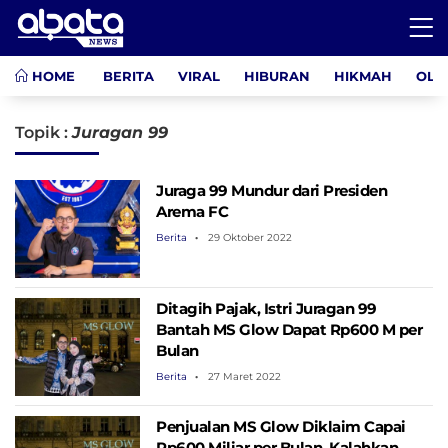
HOME
BERITA
VIRAL
HIBURAN
HIKMAH
OLA
Topik :
Juragan 99
Juraga 99 Mundur dari Presiden
Arema FC
Berita
29 Oktober 2022
Ditagih Pajak, Istri Juragan 99
Bantah MS Glow Dapat Rp600 M per
Bulan
Berita
27 Maret 2022
Penjualan MS Glow Diklaim Capai
Rp600 Miliar per Bulan, Kalahkan