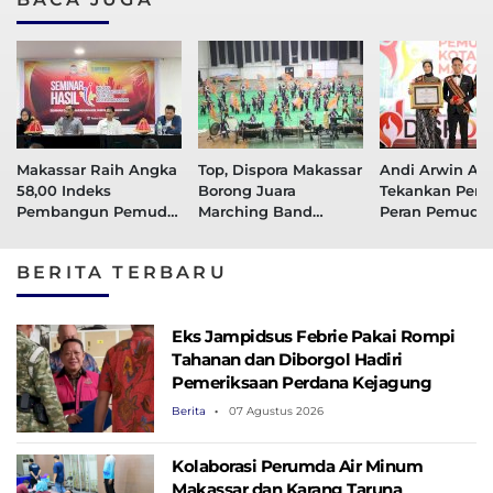
Makassar Raih Angka
Top, Dispora Makassar
Andi Arwin Azi
58,00 Indeks
Borong Juara
Tekankan Pent
Pembangun Pemuda,
Marching Band
Peran Pemuda
Lebih Tinggi dari
Competition (BMBC)
Menuju Indone
Nasional
2024
Emas 2045
BERITA TERBARU
Eks Jampidsus Febrie Pakai Rompi
Tahanan dan Diborgol Hadiri
Pemeriksaan Perdana Kejagung
Berita
07 Agustus 2026
Kolaborasi Perumda Air Minum
Makassar dan Karang Taruna