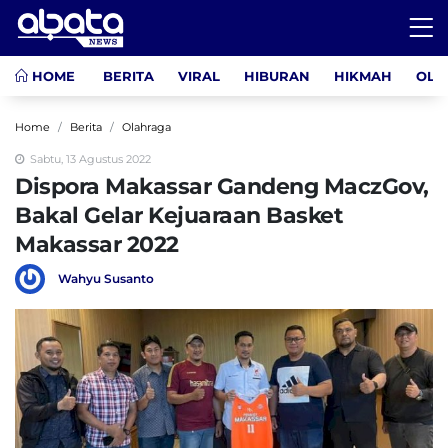
HOME
BERITA
VIRAL
HIBURAN
HIKMAH
OLA
Home
Berita
Olahraga
Sabtu, 13 Agustus 2022
Dispora Makassar Gandeng MaczGov,
Bakal Gelar Kejuaraan Basket
Makassar 2022
Wahyu Susanto