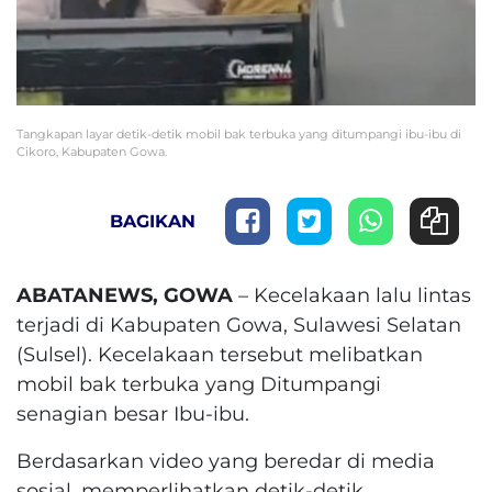
Tangkapan layar detik-detik mobil bak terbuka yang ditumpangi ibu-ibu di
Cikoro, Kabupaten Gowa.
BAGIKAN
ABATANEWS, GOWA
– Kecelakaan lalu lintas
terjadi di Kabupaten Gowa, Sulawesi Selatan
(Sulsel). Kecelakaan tersebut melibatkan
mobil bak terbuka yang Ditumpangi
senagian besar Ibu-ibu.
Berdasarkan video yang beredar di media
sosial, memperlihatkan detik-detik