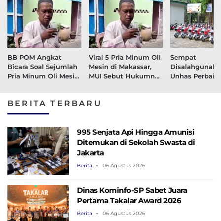
BB POM Angkat
Viral 5 Pria Minum Oli
Sempat
Bicara Soal Sejumlah
Mesin di Makassar,
Disalahgunaka
Pria Minum Oli Mesin
MUI Sebut Hukumnya
Unhas Perbaiki
di Makassar
Haram
Kelola Penggu
Sepeda Listrik
BERITA TERBARU
995 Senjata Api Hingga Amunisi
Ditemukan di Sekolah Swasta di
Jakarta
Berita
06 Agustus 2026
Dinas Kominfo-SP Sabet Juara
Pertama Takalar Award 2026
Berita
06 Agustus 2026