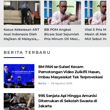
Kasus Kekerasan ART
BB POM Angkat
Viral 5 Pria Mi
Asal Indonesia Oleh
Bicara Soal Sejumlah
Mesin di Makas
Majikan di Malaysia,
Pria Minum Oli Mesin
MUI Sebut Hu
Polisi Johor Tangkap
di Makassar
Haram
4 Pelaku
BERITA TERBARU
BM PAN se-Sulsel Kecam
Pemotongan Video Zulkifli Hasan,
Imbau Masyarakat Tak Terprovokasi
Berita
06 Agustus 2026
995 Senjata Api Hingga Amunisi
Ditemukan di Sekolah Swasta di
Jakarta