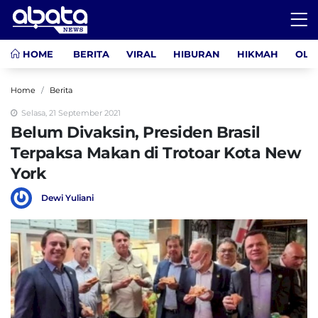
HOME
BERITA
VIRAL
HIBURAN
HIKMAH
OLA
Home
Berita
Selasa, 21 September 2021
Belum Divaksin, Presiden Brasil
Terpaksa Makan di Trotoar Kota New
York
Dewi Yuliani