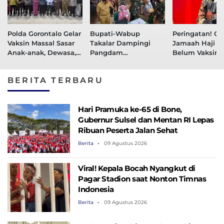
Polda Gorontalo Gelar
Bupati-Wabup
Peringatan! Ca
Vaksin Massal Sasar
Takalar Dampingi
Jamaah Haji y
Anak-anak, Dewasa,
Pangdam
Belum Vaksin 
dan Lansia, Penjagub
Hasanuddin Pantau
Jangan Harap
Hamka Beri Apresiasi
Vaksin dan
Berangkat
BERITA TERBARU
Pembagian BLT
Hari Pramuka ke-65 di Bone,
Gubernur Sulsel dan Mentan RI Lepas
Ribuan Peserta Jalan Sehat
Berita
09 Agustus 2026
Viral! Kepala Bocah Nyangkut di
Pagar Stadion saat Nonton Timnas
Indonesia
Berita
09 Agustus 2026