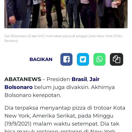
Jair Bolsonaro (3 dari kiri) memakan pizza di pinggir jalan New York (Foto:
Reuters)
BAGIKAN
ABATANEWS
– Presiden
Brasil
,
Jair
Bolsonaro
belum juga divaksin. Akhirnya
Bolsonaro kerepotan.
Dia terpaksa menyantap pizza di trotoar Kota
New York, Amerika Serikat, pada Minggu
(19/9/2021) malam waktu setempat. Dia tak
bisa masuk restoran-restoran di New York