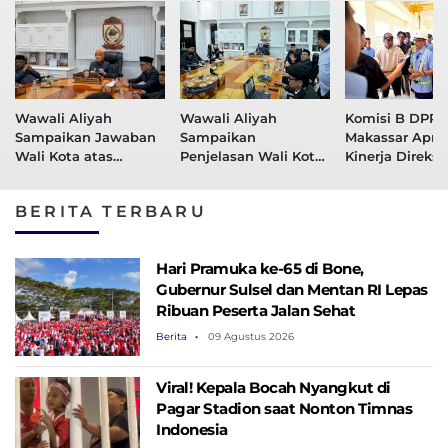
Wawali Aliyah
Wawali Aliyah
Komisi B DPR
Sampaikan Jawaban
Sampaikan
Makassar Apres
Wali Kota atas
Penjelasan Wali Kota
Kinerja Direksi,
Pandangan Umum
atas Ranperda
Pasokan Air Ut
Fraksi DPRD Secara
Pertanggungjawaban
Makassar Mula
BERITA TERBARU
Daring
APBD 2025 Secara
Meningkat
Daring
Hari Pramuka ke-65 di Bone,
Gubernur Sulsel dan Mentan RI Lepas
Ribuan Peserta Jalan Sehat
Berita
09 Agustus 2026
Viral! Kepala Bocah Nyangkut di
Pagar Stadion saat Nonton Timnas
Indonesia