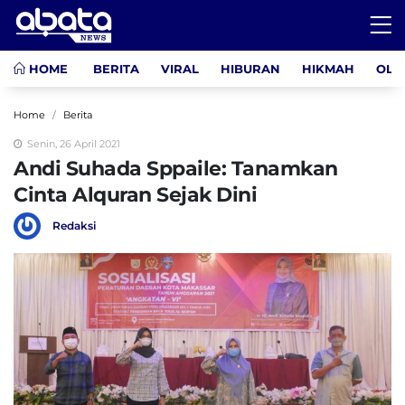
HOME
BERITA
VIRAL
HIBURAN
HIKMAH
OLA
Home
Berita
Senin, 26 April 2021
Andi Suhada Sppaile: Tanamkan
Cinta Alquran Sejak Dini
Redaksi