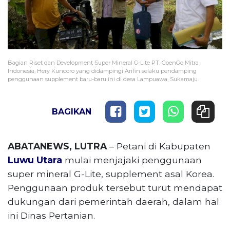
Bagian Riset dan Development Super Mineral G-Lite PT. GoenGo Mitra
Indonesia, Hery Kuncoro yang didampingi Arifin selaku pendamping
penggunaan supplement baru-baru ini di desa Lampuawa, Sukamaju.
BAGIKAN
ABATANEWS, LUTRA
– Petani di Kabupaten
Luwu Utara
mulai menjajaki penggunaan
super mineral G-Lite, supplement asal Korea.
Penggunaan produk tersebut turut mendapat
dukungan dari pemerintah daerah, dalam hal
ini Dinas Pertanian.