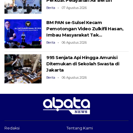
Perkuat Pelayanan Air Bersih
Berita
07 Agustus 2026
BM PAN se-Sulsel Kecam
Pemotongan Video Zulkifli Hasan,
Imbau Masyarakat Tak
Terprovokasi
Berita
06 Agustus 2026
995 Senjata Api Hingga Amunisi
Ditemukan di Sekolah Swasta di
Jakarta
Berita
06 Agustus 2026
Redaksi
Tentang Kami