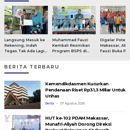
Langsung Masuk ke
Muhammad Fauzi
Digelar Potek
Rekening, Indah
Kembali Resmikan
Makassar, Ab
Tegas Tak Ada Lagi
Program BSPS di
Fauzi Buka Pel
Bantuan Uang Tunai
Desa Sumber Baru
Security Awar
Luwu Utara
Pertama di Lut
BERITA TERBARU
Kemendikdasmen Kucurkan
Pendanaan Riset Rp31,3 Miliar Untuk
Unhas
Berita
07 Agustus 2026
HUT ke-102 PDAM Makassar,
Munafri-Aliyah Dorong Direksi