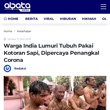
HOME
BERITA
VIRAL
HIBURAN
HIKMAH
OLA
Home
Kesehatan
Selasa, 11 Mei 2021
Warga India Lumuri Tubuh Pakai
Kotoran Sapi, Dipercaya Penangkal
Corona
Redaksi