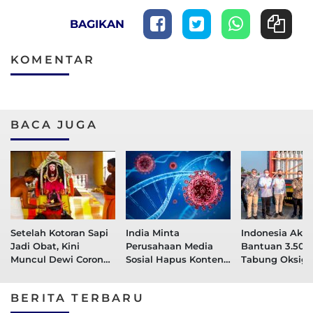
BAGIKAN
KOMENTAR
BACA JUGA
Setelah Kotoran Sapi
India Minta
Indonesia Akan
Jadi Obat, Kini
Perusahaan Media
Bantuan 3.500
Muncul Dewi Corona
Sosial Hapus Konten
Tabung Oksige
di India
Corona Varian India
India
BERITA TERBARU