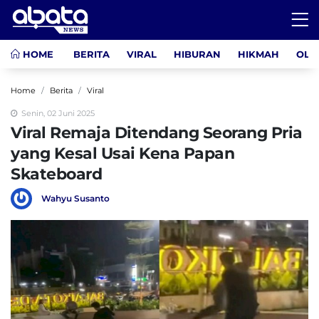
HOME
BERITA
VIRAL
HIBURAN
HIKMAH
OLA
Home
Berita
Viral
Senin, 02 Juni 2025
Viral Remaja Ditendang Seorang Pria
yang Kesal Usai Kena Papan
Skateboard
Wahyu Susanto