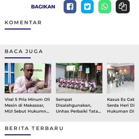
BAGIKAN
KOMENTAR
BACA JUGA
Viral 5 Pria Minum Oli
Sempat
Kasus Es Gabus
Mesin di Makassar,
Disalahgunakan,
Serda Heri Dija
MUI Sebut Hukumnya
Unhas Perbaiki Tata
Hukuman Disip
Haram
Kelola Penggunaan
Administrasi d
Sepeda Listrik
Ditahan 21 Har
BERITA TERBARU