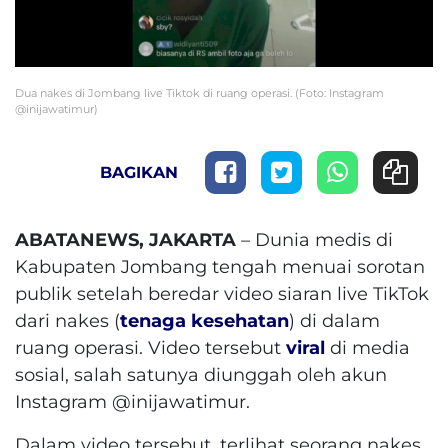
Dua nakes di Jombang live Tiktok di ruang operasi. (Foto: Instagram
@inijawatimur)
BAGIKAN
ABATANEWS, JAKARTA
– Dunia medis di
Kabupaten Jombang tengah menuai sorotan
publik setelah beredar video siaran live TikTok
dari nakes (
tenaga kesehatan
) di dalam
ruang operasi. Video tersebut
viral
di media
sosial, salah satunya diunggah oleh akun
Instagram @inijawatimur.
Dalam video tersebut, terlihat seorang nakes