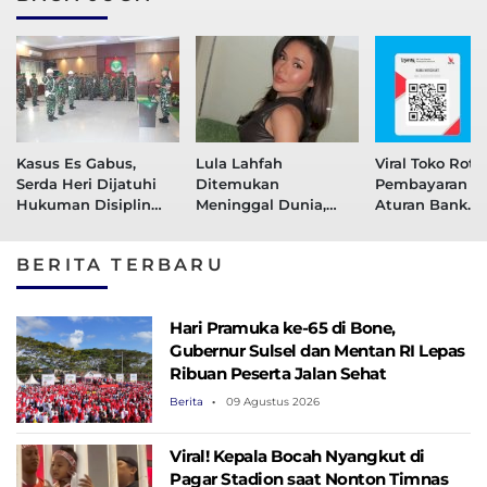
Kasus Es Gabus,
Lula Lahfah
Viral Toko Roti 
Serda Heri Dijatuhi
Ditemukan
Pembayaran Cas
Hukuman Disiplin
Meninggal Dunia,
Aturan Bank
Administrasi dan
Polisi Cari Tahu
Indonesia
Ditahan 21 Hari
Penyebab Kematian
BERITA TERBARU
Lewat Autopsi
Hari Pramuka ke-65 di Bone,
Gubernur Sulsel dan Mentan RI Lepas
Ribuan Peserta Jalan Sehat
Berita
09 Agustus 2026
Viral! Kepala Bocah Nyangkut di
Pagar Stadion saat Nonton Timnas