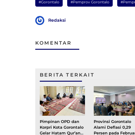
#Gorontalo
#Pemprov Gorontalo
#Pempr
Redaksi
KOMENTAR
BERITA TERKAIT
Pimpinan OPD dan
Provinsi Gorontalo
Korpri Kota Gorontalo
Alami Deflasi 0,29
Gelar Hatam Qur’an
Persen pada Februar