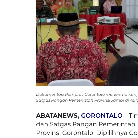
Dokumentasi Pemprov Gorontalo menerima kunju
Satgas Pangan Pemerintah Provinsi Jambi di Aul
ABATANEWS,
GORONTALO
– Ti
dan Satgas Pangan Pemerintah Pr
Provinsi Gorontalo. Dipilihnya 