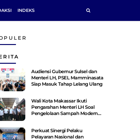
DAKSI
INDEKS
OPULER
ERITA
Audiensi Gubernur Sulsel dan
Menteri LH, PSEL Mamminasata
Siap Masuk Tahap Lelang Ulang
Wali Kota Makassar Ikuti
Pengarahan Menteri LH Soal
Pengelolaan Sampah Modern
Berbasis PSEL dan RDF
Perkuat Sinergi Pelaku
Pelayaran Nasional dan