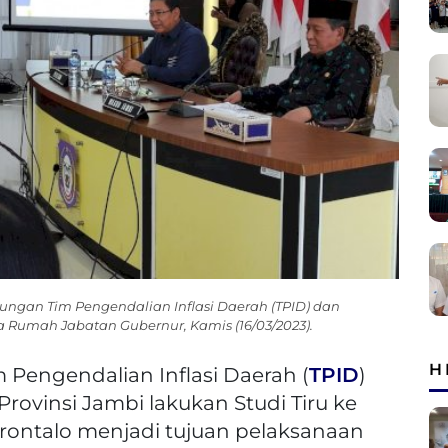
ngan Tim Pengendalian Inflasi Daerah (TPID) dan
a Rumah Jabatan Gubernur, Kamis (16/03/2023).
H
m Pengendalian Inflasi Daerah (
TPID
)
ovinsi Jambi lakukan Studi Tiru ke
Gorontalo menjadi tujuan pelaksanaan