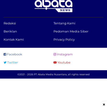
Redaksi
Tentang Kami
Beriklan
Pedoman Media Siber
Kontak Kami
Privacy Policy
Facebook
Instagram
Twitter
Youtube
©2021 - 2026 PT Abata Media Nusantara, all rights reserved
×