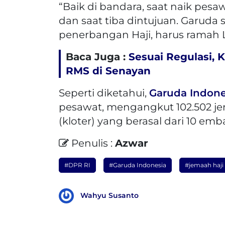
“Baik di bandara, saat naik pes
dan saat tiba dintujuan. Garuda
penerbangan Haji, harus ramah La
Baca Juga :
Sesuai Regulasi, 
RMS di Senayan
Seperti diketahui,
Garuda Indone
pesawat, mengangkut 102.502 j
(kloter) yang berasal dari 10 emb
Penulis :
Azwar
#DPR RI
#Garuda Indonesia
#jemaah haji
Wahyu Susanto