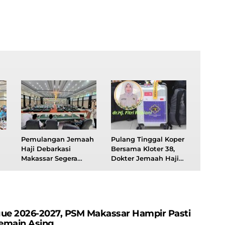
Pemulangan Jemaah
Pulang Tinggal Koper
Haji Debarkasi
Bersama Kloter 38,
Makassar Segera
Dokter Jemaah Haji
Tuntas, Tinggal Satu
Asal Sulawesi
Kloter
Tenggara Wafat di
Tanah Suci
gue 2026-2027, PSM Makassar Hampir Pasti
emain Asing