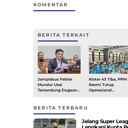
KOMENTAR
BERITA TERKAIT
Jampidsus Febrie
Kloter 43 Tiba, PPIH
Mundur Usai
Resmi Tutup
Tersandung Dugaan
Operasional
Korupsi, Komisi III
Debarkasi Makassar
DPR RI Bentuk
Timwas
BERITA TERBARU
Jelang Super Lea
Lengkapi Kuota P