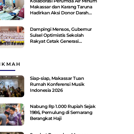
Kolaborasi Perumda Air Minum
Makassar dan Karang Taruna
Hadirkan Aksi Donor Darah
untuk Kemanusiaan
Dampingi Mensos, Gubernur
Sulsel Optimistis Sekolah
Rakyat Cetak Generasi
Berakhlak dan Berdaya Saing
IKMAH
Siap-siap, Makassar Tuan
Rumah Konferensi Musik
Indonesia 2026
Nabung Rp 1.000 Rupiah Sejak
1986, Pemulung di Semarang
Berangkat Haji