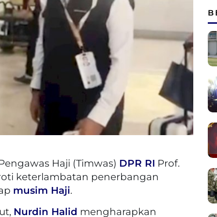
B
 Pengawas Haji (Timwas)
DPR RI
Prof.
ti keterlambatan penerbangan
iap
musim Haji
.
ut,
Nurdin Halid
mengharapkan