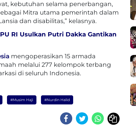
awat, kebutuhan selama penerbangan,
 sebagai Mitra utama pemerintah dalam
nsia dan disabilitas,” kelasnya.
KPU RI Usulkan Putri Dakka Gantikan
sia
mengoperasikan 15 armada
emaah melalui 277 kelompok terbang
arkasi di seluruh Indonesia.
#Musim Haji
#Nurdin Halid