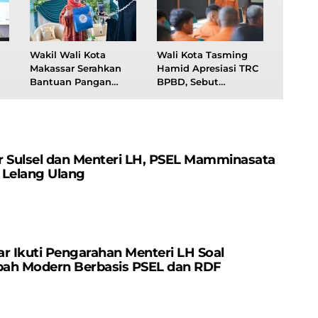
Wakil Wali Kota
Wali Kota Tasming
Makassar Serahkan
Hamid Apresiasi TRC
Bantuan Pangan
BPBD, Sebut
Gratis pada
Pengabdian Personel
Rangkaian Muktamar
Bernilai Amal Jariah
V Wahdah Islamiyah
r Sulsel dan Menteri LH, PSEL Mamminasata
 Lelang Ulang
r Ikuti Pengarahan Menteri LH Soal
ah Modern Berbasis PSEL dan RDF