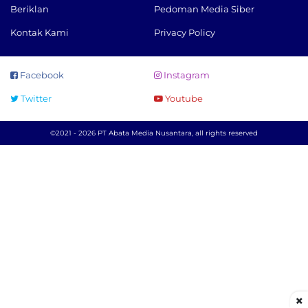
Beriklan
Pedoman Media Siber
Kontak Kami
Privacy Policy
Facebook
Instagram
Twitter
Youtube
©2021 - 2026 PT Abata Media Nusantara, all rights reserved
×