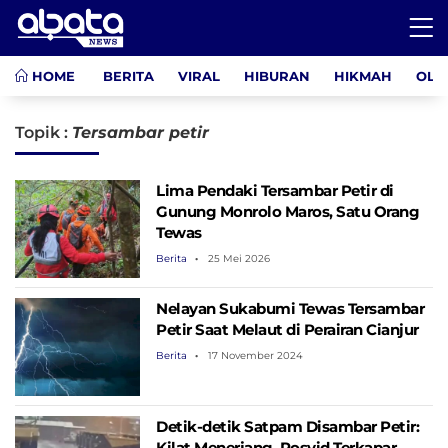
HOME
BERITA
VIRAL
HIBURAN
HIKMAH
OLA
Topik :
Tersambar petir
Lima Pendaki Tersambar Petir di
Gunung Monrolo Maros, Satu Orang
Tewas
Berita
25 Mei 2026
Nelayan Sukabumi Tewas Tersambar
Petir Saat Melaut di Perairan Cianjur
Berita
17 November 2024
Detik-detik Satpam Disambar Petir:
Kilat Menerjang, Rosyid Terkapar