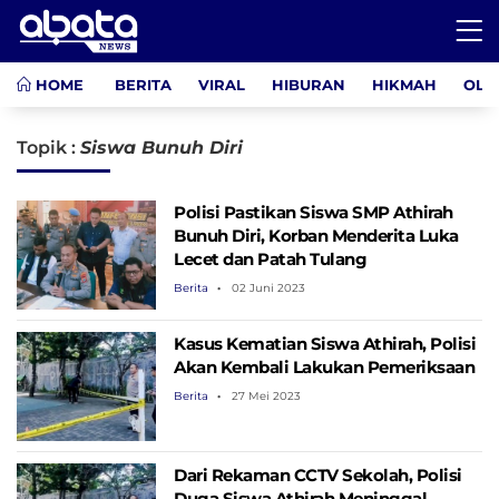
HOME
BERITA
VIRAL
HIBURAN
HIKMAH
OLA
Topik :
Siswa Bunuh Diri
Polisi Pastikan Siswa SMP Athirah
Bunuh Diri, Korban Menderita Luka
Lecet dan Patah Tulang
Berita
02 Juni 2023
Kasus Kematian Siswa Athirah, Polisi
Akan Kembali Lakukan Pemeriksaan
Berita
27 Mei 2023
Dari Rekaman CCTV Sekolah, Polisi
Duga Siswa Athirah Meninggal